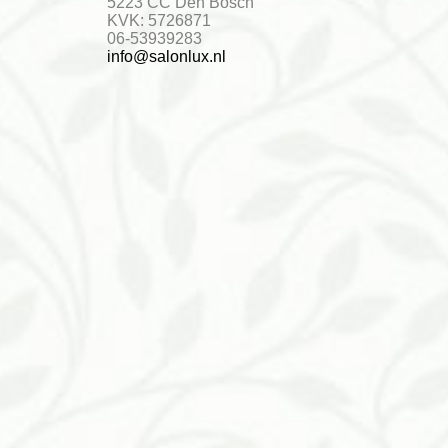
5223 CC Den Bosch
KVK: 5726871
06-53939283
info@salonlux.nl