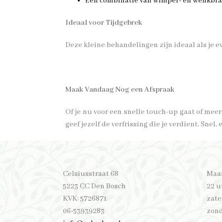
Een combinatie van wimper- en wenkbrau
Ideaal voor Tijdgebrek
Deze kleine behandelingen zijn ideaal als je e
Maak Vandaag Nog een Afspraak
Of je nu voor een snelle touch-up gaat of me
geef jezelf de verfrissing die je verdient. Snel,
​Celsiusstraat 68
​Maa
5223 CC Den Bosch
22 u
KVK: 5726871
zate
06-53939283
zond