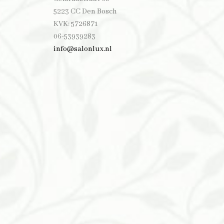
5223 CC Den Bosch
KVK: 5726871
06-53939283
info@salonlux.nl